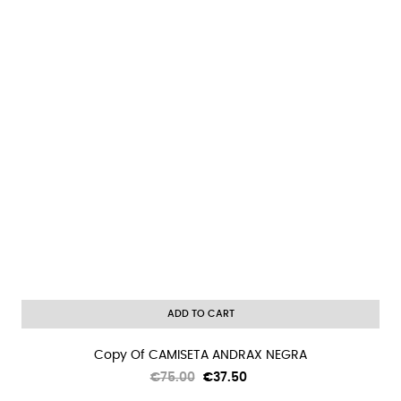
ADD TO CART
Copy Of CAMISETA ANDRAX NEGRA
Regular
Price
€75.00
€37.50
price