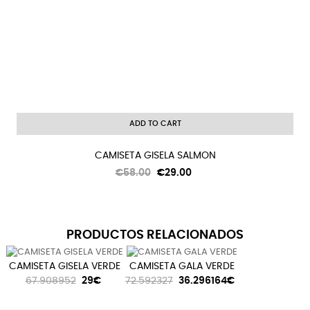
ADD TO CART
CAMISETA GISELA SALMON
Regular
Price
€58.00
€29.00
price
PRODUCTOS RELACIONADOS
CAMISETA GISELA VERDE
CAMISETA GALA VERDE
67.908952
29€
72.592327
36.296164€