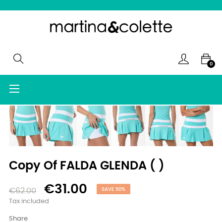
0
Toggle
☰
navigation
Copy Of FALDA GLENDA ( )
€31.00
€62.00
SAVE 50%
Tax included
Share