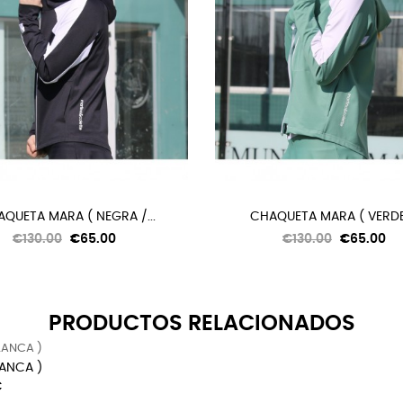
QUETA MARA ( NEGRA /...
CHAQUETA MARA ( VERDE 
Regular
Price
Regular
Price
€130.00
€65.00
€130.00
€65.00
price
price
PRODUCTOS RELACIONADOS
LANCA )
€