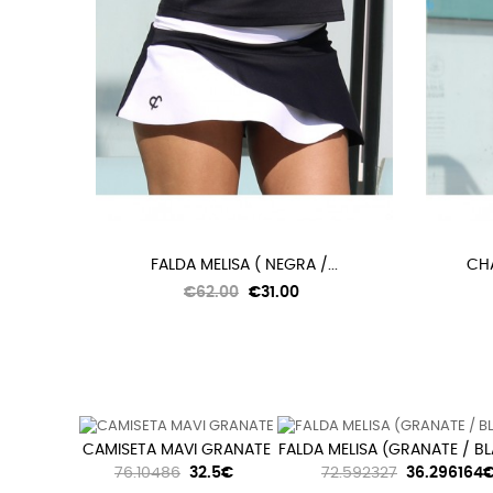
FALDA MELISA ( NEGRA /...
CHA
Regular
Price
€62.00
€31.00
price
CAMISETA MAVI GRANATE
FALDA MELISA (GRANATE / B
76.10486
32.5€
72.592327
36.296164