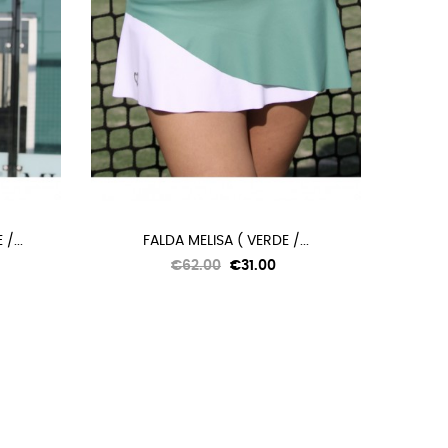
/...
FALDA MELISA ( VERDE /...
Regular
Price
€62.00
€31.00
price