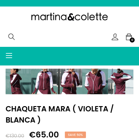
0
Toggle
☰
navigation
CHAQUETA MARA ( VIOLETA /
BLANCA )
€65.00
€130.00
SAVE 50%