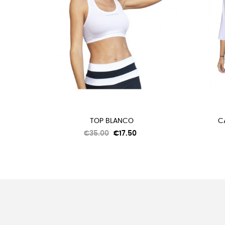
TOP BLANCO
C
Regular
Price
€35.00
€17.50
price