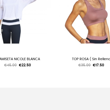
AMISETA NICOLE BLANCA
TOP ROSA ( Sin Rellen
Regular
Price
Regular
Price
€45.00
€22.50
€35.00
€17.50
price
price