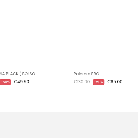
IA BLACK ( BOLSO...
Paletero PRO
Price
Regular
Price
€49.50
€130.00
€65.00
-50%
-50%
price