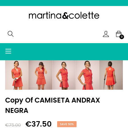
0
Toggle
☰
navigation
Copy Of CAMISETA ANDRAX
NEGRA
€37.50
€75.00
SAVE 50%