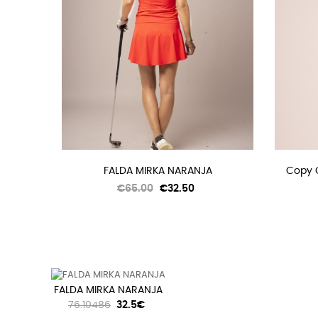
FALDA MIRKA NARANJA
Copy 
Regular
Price
€65.00
€32.50
price
FALDA MIRKA NARANJA
76.10486
32.5€