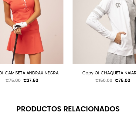
Of CAMISETA ANDRAX NEGRA
Copy Of CHAQUETA NAIARA 
Regular
Price
Regular
Price
€75.00
€37.50
€150.00
€75.00
price
price
PRODUCTOS RELACIONADOS