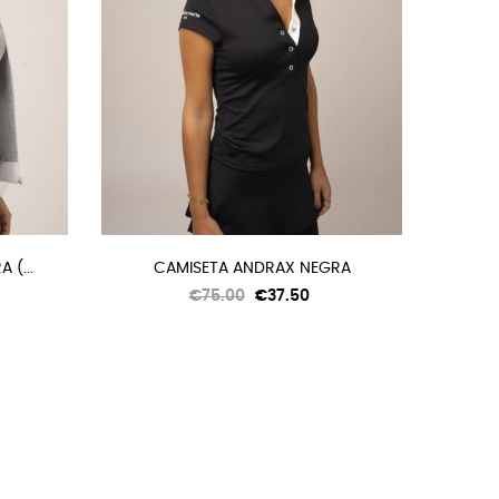
(...
CAMISETA ANDRAX NEGRA
Regular
Price
€75.00
€37.50
price