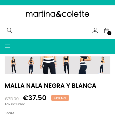
0
Toggle
☰
navigation
MALLA NALA NEGRA Y BLANCA
€37.50
€75.00
SAVE 50%
Tax included
Share