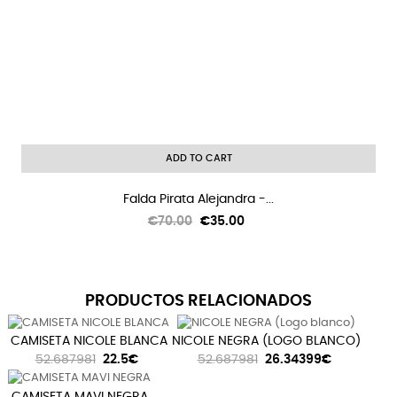
ADD TO CART
Falda Pirata Alejandra -...
Regular
Price
€70.00
€35.00
price
PRODUCTOS RELACIONADOS
CAMISETA NICOLE BLANCA
NICOLE NEGRA (LOGO BLANCO)
52.687981
22.5€
52.687981
26.34399€
CAMISETA MAVI NEGRA