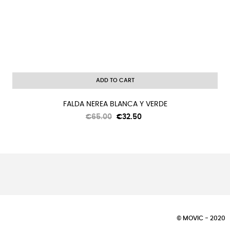
ADD TO CART
FALDA NEREA BLANCA Y VERDE
Regular
Price
€65.00
€32.50
price
© MOVIC - 2020