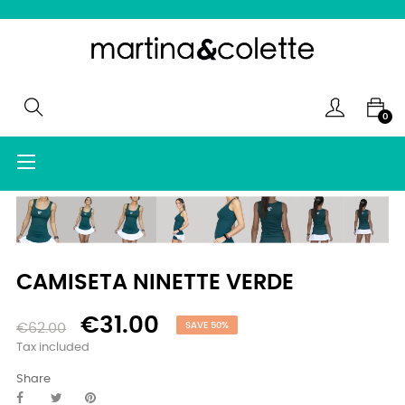
0
Toggle
☰
navigation
CAMISETA NINETTE VERDE
€31.00
€62.00
SAVE 50%
Tax included
Share