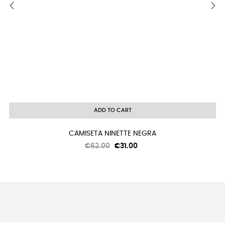
‹
›
ADD TO CART
CAMISETA NINETTE NEGRA
Regular
Price
€62.00
€31.00
price