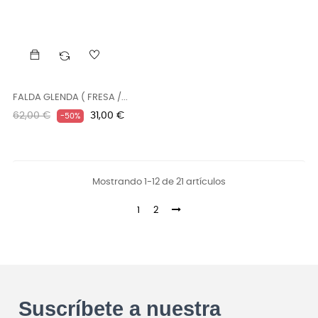
FALDA GLENDA ( FRESA /...
Precio
Precio
62,00 €
31,00 €
-50%
regular
Mostrando 1-12 de 21 artículos
1
2
Suscríbete a nuestra