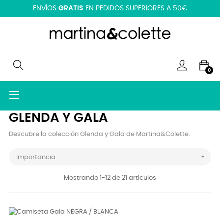
ENVÍOS
GRATIS
EN PEDIDOS SUPERIORES A 50€
0
Navegación
☰
de
palanca
GLENDA Y GALA
Descubre la colección Glenda y Gala de Martina&Colette.

Importancia
Mostrando 1-12 de 21 artículos