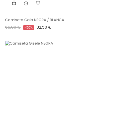
Camiseta Gala NEGRA / BLANCA
Precio
Precio
65,00 €
32,50 €
-50%
regular