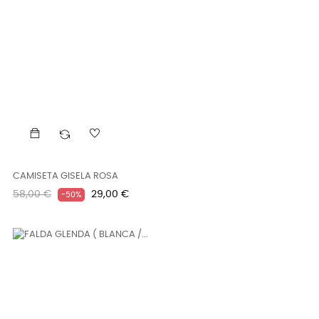
CAMISETA GISELA ROSA
Precio
Precio
58,00 €
29,00 €
-50%
regular