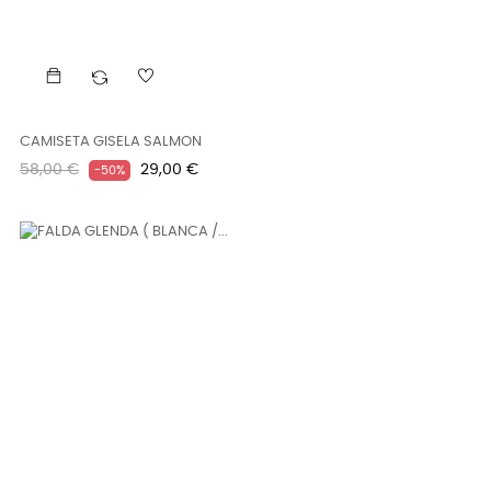
CAMISETA GISELA SALMON
Precio
Precio
58,00 €
29,00 €
-50%
regular