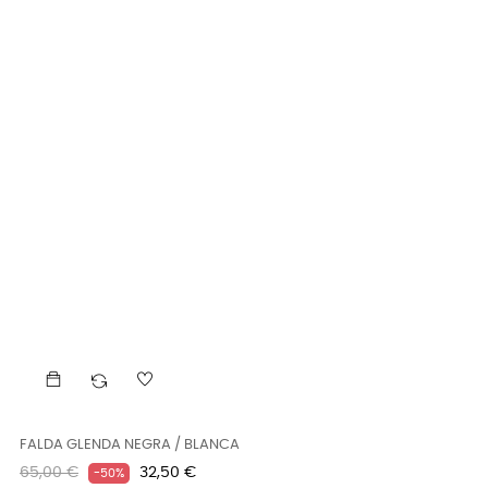
FALDA GLENDA NEGRA / BLANCA
Precio
Precio
65,00 €
32,50 €
-50%