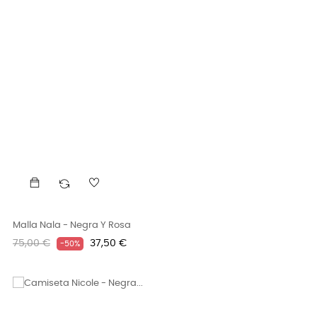
Malla Nala - Negra Y Rosa
Precio
Precio
75,00 €
37,50 €
-50%
regular