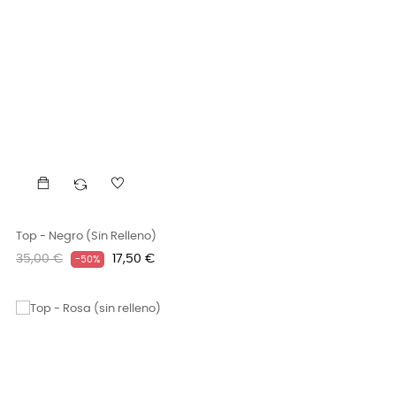
Top - Negro (sin Relleno)
Precio
Precio
35,00 €
17,50 €
-50%
regular