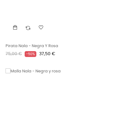
Pirata Nala - Negra Y Rosa
Precio
Precio
75,00 €
37,50 €
-50%
regular