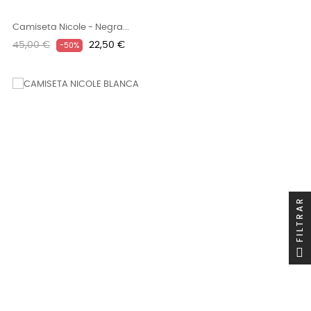
Camiseta Nicole - Negra...
Precio
Precio
45,00 €
22,50 €
-50%
regular
FILTRAR