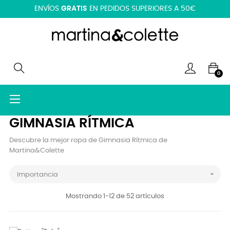
ENVÍOS
GRATIS
EN PEDIDOS SUPERIORES A 50€
0
Navegación
☰
de
palanca
GIMNASIA RÍTMICA
Descubre la mejor ropa de Gimnasia Rítmica de
Martina&Colette

Importancia
Mostrando 1-12 de 52 artículos