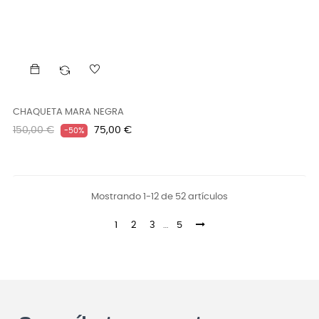
CHAQUETA MARA NEGRA
Precio
Precio
150,00 €
75,00 €
-50%
regular
Mostrando 1-12 de 52 artículos
1
2
3
…
5