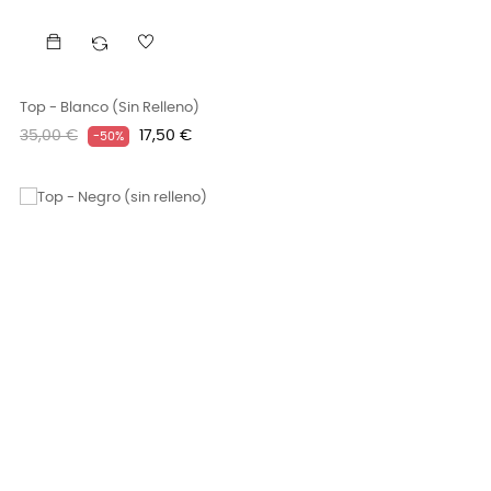
Top - Blanco (sin Relleno)
Precio
Precio
35,00 €
17,50 €
-50%
regular