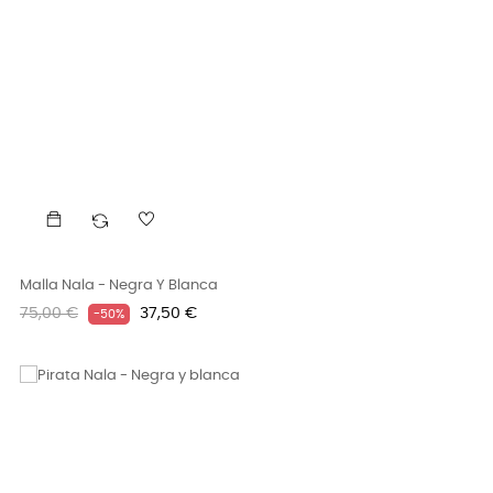
Malla Nala - Negra Y Blanca
Precio
Precio
75,00 €
37,50 €
-50%
regular