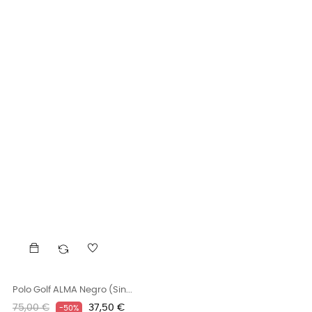
Polo Golf ALMA Negro (sin...
Precio
Precio
75,00 €
37,50 €
-50%