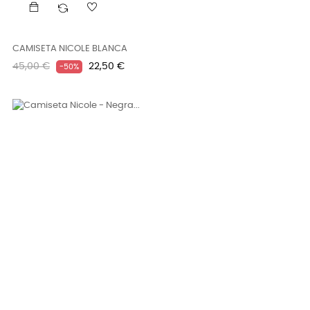
CAMISETA NICOLE BLANCA
Precio
Precio
45,00 €
22,50 €
-50%
regular