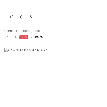
Camiseta Nicole - Rosa
Precio
Precio
45,00 €
22,50 €
-50%
regular