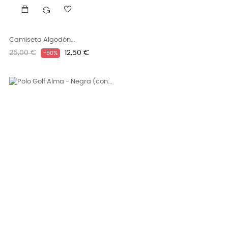
Camiseta Algodón...
Precio
Precio
25,00 €
12,50 €
-50%
regular