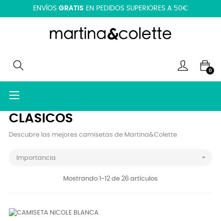
ENVÍOS
GRATIS
EN PEDIDOS SUPERIORES A 50€
0
Navegación
☰
de
palanca
CLASICOS
Descubre las mejores camisetas de Martina&Colette

Importancia
Mostrando 1-12 de 26 artículos