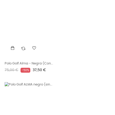
Polo Golf Alma - Negra (con...
Precio
Precio
75,00 €
37,50 €
-50%
regular