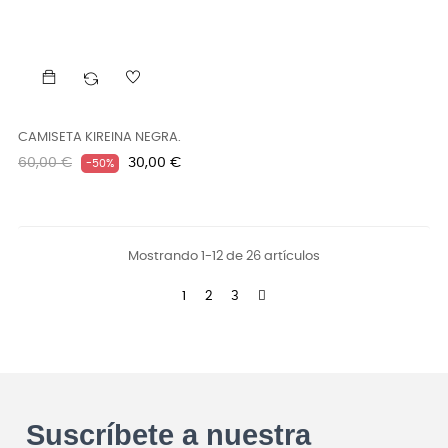
CAMISETA KIREINA NEGRA.
Precio
Precio
60,00 €
30,00 €
-50%
regular
Mostrando 1-12 de 26 artículos
1
2
3
Suscríbete a nuestra