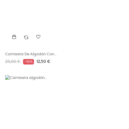
Camiseta De Algodón Con...
Precio
Precio
25,00 €
12,50 €
-50%
regular