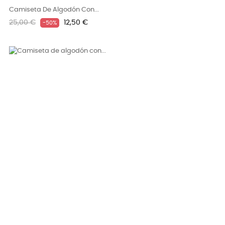
Camiseta De Algodón Con...
Precio
Precio
25,00 €
12,50 €
-50%
regular