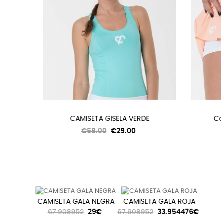
CAMISETA GISELA VERDE
Co
Regular
Price
€58.00
€29.00
price
CAMISETA GALA NEGRA
CAMISETA GALA ROJA
67.908952
29€
67.908952
33.954476€