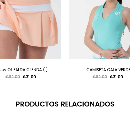
py Of FALDA GLENDA ( )
CAMISETA GALA VERD
Regular
Price
Regular
Price
€62.00
€31.00
€62.00
€31.00
price
price
PRODUCTOS RELACIONADOS