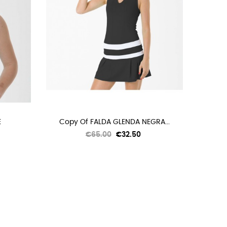
E
Copy Of FALDA GLENDA NEGRA...
Regular
Price
€65.00
€32.50
price