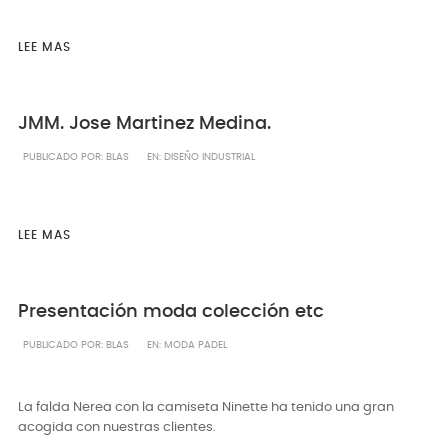
LEE MAS
JMM. Jose Martinez Medina.
PUBLICADO POR:
BLAS
EN:
DISEÑO INDUSTRIAL
LEE MAS
Presentación moda colección etc
PUBLICADO POR:
BLAS
EN:
MODA PADEL
La falda Nerea con la camiseta Ninette ha tenido una gran
acogida con nuestras clientes.