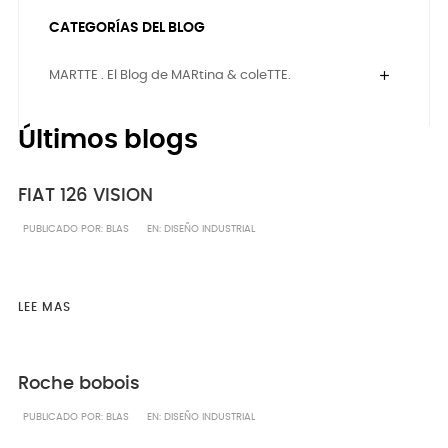
CATEGORÍAS DEL BLOG
add
MARTTE . El Blog de MARtina & coleTTE.
Últimos blogs
FIAT 126 VISION
PUBLICADO POR:
BLAS
EN:
DISEÑO INDUSTRIAL
LEE MAS
Roche bobois
PUBLICADO POR:
BLAS
EN:
DISEÑO INDUSTRIAL