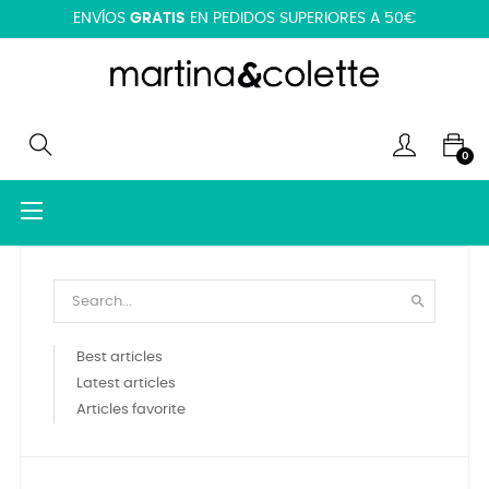
ENVÍOS
GRATIS
EN PEDIDOS SUPERIORES A 50€
0
Navegación
☰
de
palanca

Best articles
Latest articles
Articles favorite