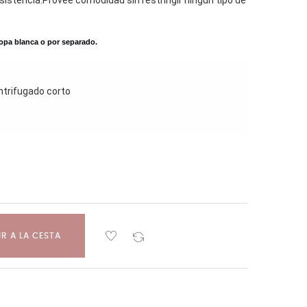
esistencia.
Provee comodidad sin restringir ningún tipo de
 ropa blanca o por separado.
ntrifugado corto
R A LA CESTA