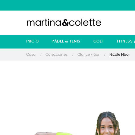
INICIO
PÁDEL & TENIS
GOLF
FITNESS 
Casa
Colecciones
Clarice Flúor
Nicole Flúor