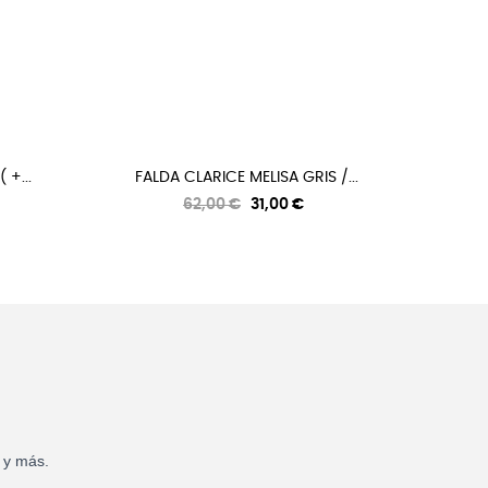
 +...
FALDA CLARICE MELISA GRIS /...
Precio
Precio
62,00 €
31,00 €
regular
 y más.