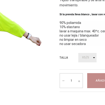
Tejido transpirable y de alta r
movimiento.
Si la prenda lleva blanco , lavar con
90% poliamida
10% elastano
lavar a maquina max. 40ºc. ce
no usar lejía / blanqueador
no limpiar en seco
no usar secadora
TALLA
AÑADI