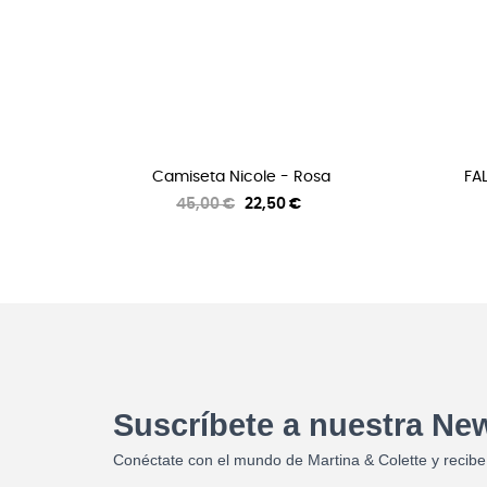
Camiseta Nicole - Rosa
FA
Precio
Precio
45,00 €
22,50 €
regular
Suscríbete a nuestra New
Conéctate con el mundo de Martina & Colette y recibe