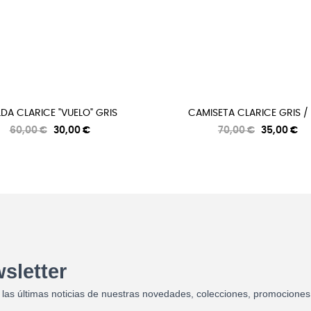
LDA CLARICE "VUELO" GRIS
CAMISETA CLARICE GRIS / (
Precio
Precio
Precio
Precio
60,00 €
30,00 €
70,00 €
35,00 €
regular
regular
sletter
 las últimas noticias de nuestras novedades, colecciones, promociones