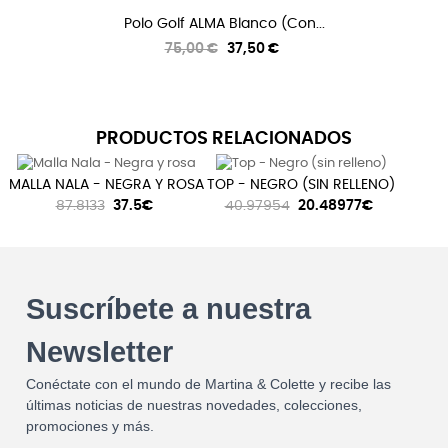
Polo Golf ALMA Blanco (con...
Precio
Precio
75,00 €
37,50 €
regular
PRODUCTOS RELACIONADOS
MALLA NALA - NEGRA Y ROSA
TOP - NEGRO (SIN RELLENO)
87.8133
37.5€
40.97954
20.48977€
Suscríbete a nuestra
Newsletter
Conéctate con el mundo de Martina & Colette y recibe las
últimas noticias de nuestras novedades, colecciones,
promociones y más.