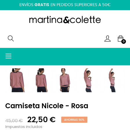
ENVÍOS
GRATIS
EN PEDIDOS SUPERIORES A 50€
0
Navegación
☰
de
palanca
Camiseta Nicole - Rosa
22,50 €
45,00 €
AHORRAS 50%
Impuestos incluidos