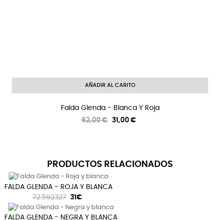
AÑADIR AL CARITO
Falda Glenda - Blanca Y Roja
Precio
Precio
62,00 €
31,00 €
regular
PRODUCTOS RELACIONADOS
FALDA GLENDA - ROJA Y BLANCA
72.592327
31€
FALDA GLENDA - NEGRA Y BLANCA