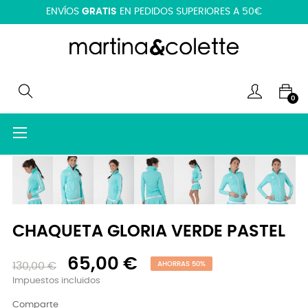
ENVÍOS
GRATIS
EN PEDIDOS SUPERIORES A 50€
0
Navegación
☰
de
palanca
CHAQUETA GLORIA VERDE PASTEL
65,00 €
130,00 €
AHORRAS 50%
Impuestos incluidos
Comparte