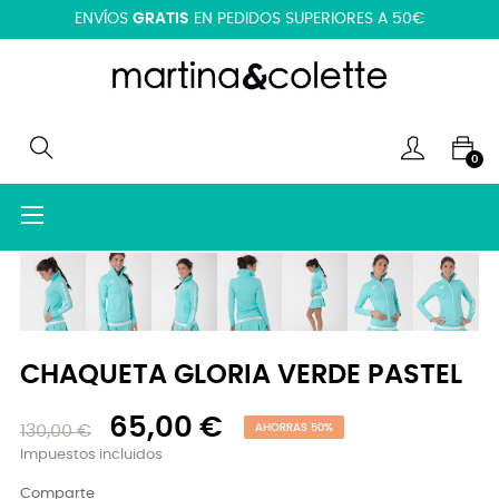
ENVÍOS
GRATIS
EN PEDIDOS SUPERIORES A 50€
0
Navegación
☰
de
palanca
CHAQUETA GLORIA VERDE PASTEL
65,00 €
130,00 €
AHORRAS 50%
Impuestos incluidos
Comparte