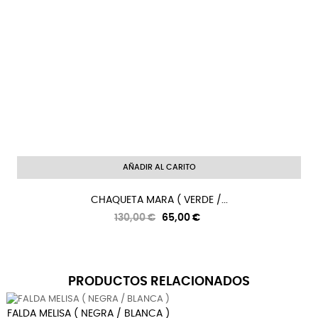
AÑADIR AL CARITO
CHAQUETA MARA ( VERDE /...
Precio
Precio
130,00 €
65,00 €
regular
PRODUCTOS RELACIONADOS
FALDA MELISA ( NEGRA / BLANCA )