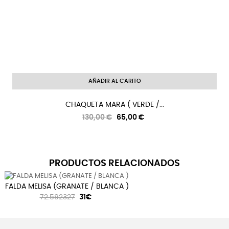
AÑADIR AL CARITO
CHAQUETA MARA ( VERDE /...
Precio
Precio
130,00 €
65,00 €
regular
PRODUCTOS RELACIONADOS
FALDA MELISA (GRANATE / BLANCA )
72.592327
31€