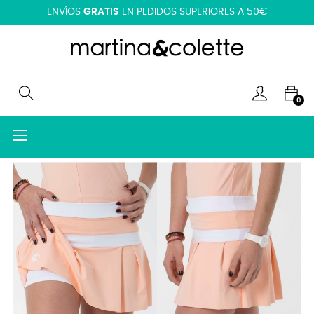
ENVÍOS
GRATIS
EN PEDIDOS SUPERIORES A 50€
0
Navegación
☰
de
palanca