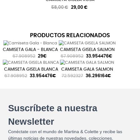
Precio
Precio
58,00 €
29,00 €
regular
PRODUCTOS RELACIONADOS
CAMISETA GALA - BLANCA
CAMISETA GISELA SALMON
67.908952
29€
67.908952
33.954476€
CAMISETA GISELA BLANCA
CAMISETA GALA SALMON
67.908952
33.954476€
72.592327
36.296164€
Suscríbete a nuestra
Newsletter
Conéctate con el mundo de Martina & Colette y recibe las
últimas noticias de nuestras novedades, colecciones,