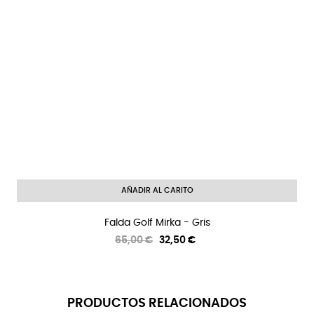
AÑADIR AL CARITO
Falda Golf Mirka - Gris
Precio
Precio
65,00 €
32,50 €
regular
PRODUCTOS RELACIONADOS