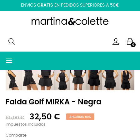
ENVÍOS
GRATIS
EN PEDIDOS SUPERIORES A 50€
0
Navegación
☰
de
palanca
Falda Golf MIRKA - Negra
32,50 €
65,00 €
AHORRAS 50%
Impuestos incluidos
Comparte