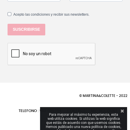
Acepto las condiciones y recibir sus newsletters.
SUSCRIBIRSE
© MARTINA&COLETTE - 2022
TELEFONO : 962 029 154
CONTACT
MY-ACCOUNT
Para mejorar al máximo tu experiencia, esta
web utiliza cookies. Si utilizas la web significa
SITEMAP
que estás de acuerdo con que usemos cookies.
Hemos publicado una nueva política de cookies,