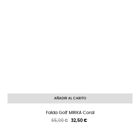
AÑADIR AL CARITO
Falda Golf MIRKA Coral
Precio
Precio
65,00 €
32,50 €
regular